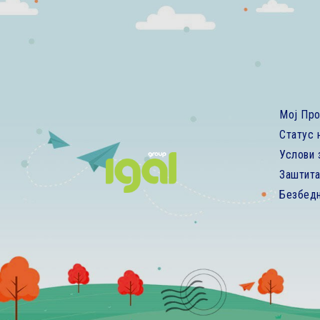
Мој Пр
Статус 
Услови 
Заштита
Безбед