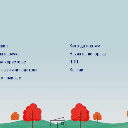
офил
Како да пратам
на нарачка
Начин на испорака
за користење
ЧПП
 на лични податоци
Контакт
но плаќање