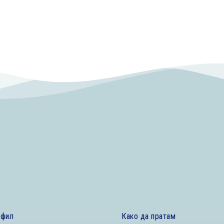
офил
Како да пратам