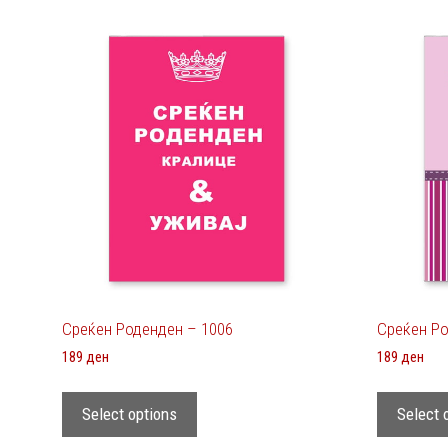
Среќен Роденден – 1006
Среќен Ро
189
ден
189
ден
Select options
Select 