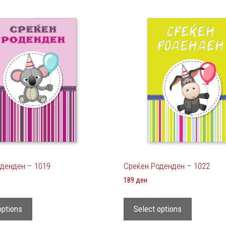
денден – 1019
Среќен Роденден – 1022
189
ден
options
Select options