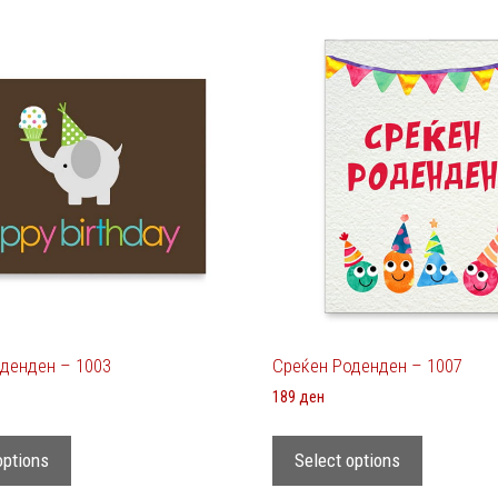
денден – 1003
Среќен Роденден – 1007
189
ден
options
Select options