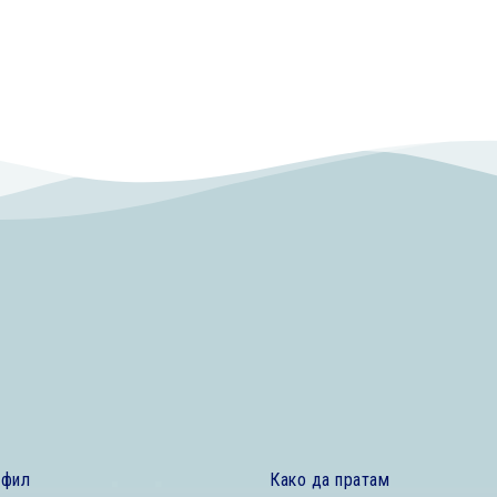
офил
Како да пратам