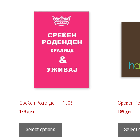
Среќен Роденден – 1006
Среќен Ро
189
ден
189
ден
Select options
Select 