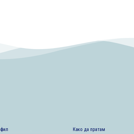
офил
Како да пратам