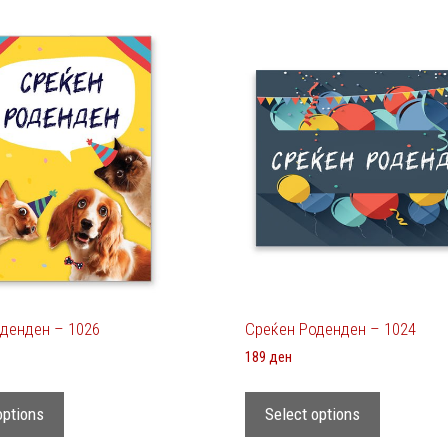
денден – 1026
Среќен Роденден – 1024
189
ден
options
Select options