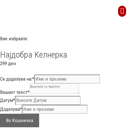
Вие избравте:
Најдобра Келнерка
299
ден
Се доделува на:
*
Вашиот текст
*
Датум
*
Доделува
*
Во Кошничка