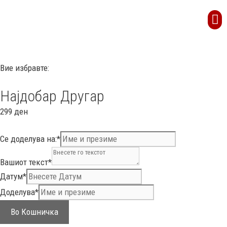
Вие избравте:
Најдобар Другар
299
ден
Се доделува на:
*
Вашиот текст
*
Датум
*
Доделува
*
Во Кошничка