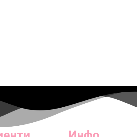
иенти
Инфо