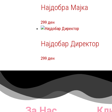
Најдобра Мајка
299
ден
Најдобар Директор
299
ден
За Нас
Кл