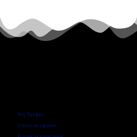
Мој Профил
Статус на нарачка
Услови за користење