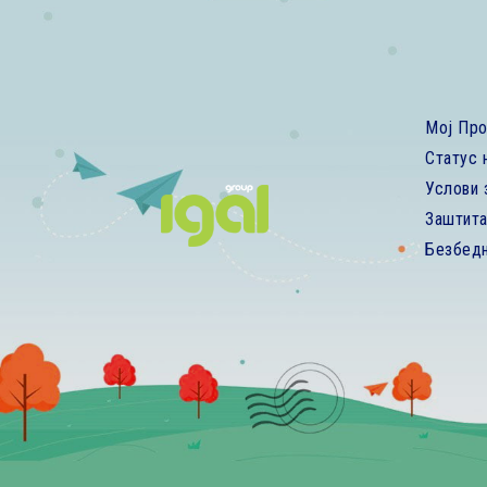
Мој Пр
Статус 
Услови 
Заштита
Безбед