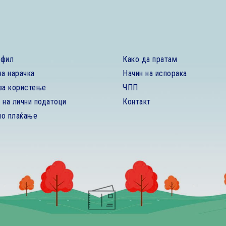
офил
Како да пратам
на нарачка
Начин на испорака
за користење
ЧПП
 на лични податоци
Контакт
но плаќање